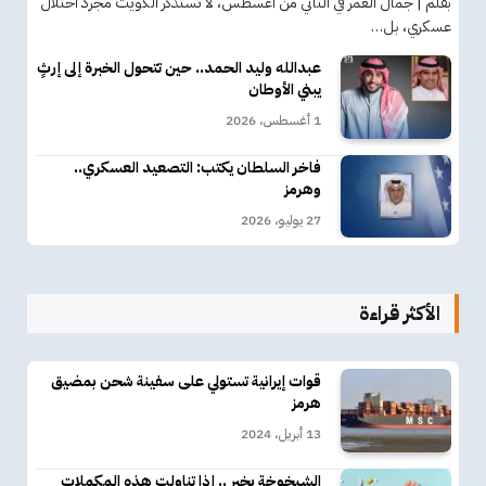
بقلم | جمال العمر في الثاني من أغسطس، لا تستذكر الكويت مجرد احتلال
عسكري، بل…
عبدالله وليد الحمد.. حين تتحول الخبرة إلى إرثٍ
يبني الأوطان
1 أغسطس، 2026
فاخر السلطان يكتب: التصعيد العسكري..
وهرمز
27 يوليو، 2026
الأكثر قراءة
قوات إيرانية تستولي على سفينة شحن بمضيق
هرمز
13 أبريل، 2024
الشيخوخة بخير .. إذا تناولت هذه المكملات