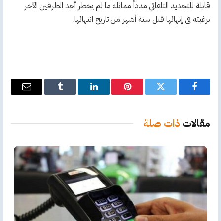
قابلة للتجديد التلقائي مدداً مماثلة ما لم يخطر أحد الطرفين الآخر
برغبته في إنهائها قبل ستة أشهر من تاريخ انتهائها.
فيسبوك
تويتر
بينتيريست
لينكدإن
Tumblr
البريد
الإلكترو
مقالات
ذات صلة