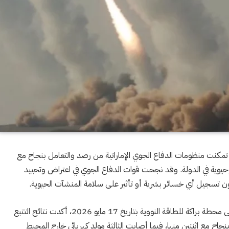
ماراتية أنه خلال الـ48 ساعة الماضية تمكنت منظومات الدفاع الجوي الإماراتية من رصد والتعامل بنجاح مع
يوية في الدولة. وقد نجحت قوات الدفاع الجوي في اعتراض وتحييد
ن تسجيل أي خسائر بشرية أو تأثير على سلامة المنشآت الحيوية.
وفي إطار استكمال التحقيقات المتعلقة بالاعتداء السافر على محطة براكة للطاقة النووية بتاريخ 17 مايو 2026، أكدت نتائج التتبع
بنجاح مع اثنتين منها، فيما أصابت الثالثة مولد كهربائي خارج المحيط