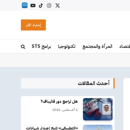
X
الانستغرام
تيكتوك
يوتيوب
RSS
(Twitter)
إشترك الآن
قتصاد
المرأة والمجتمع
تكنولوجيا
برامج STS
أحدث المقالات
هل تراجع دور قاليباف؟
6 أغسطس، 2026
«التطبيقي» تتيح إصدار شهادات