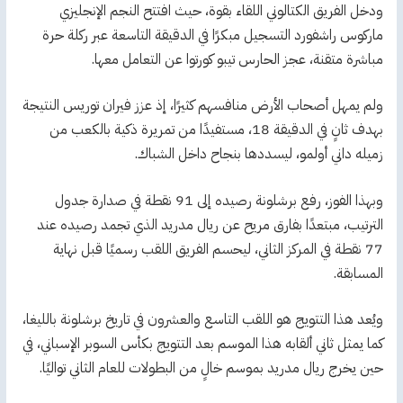
ودخل الفريق الكتالوني اللقاء بقوة، حيث افتتح النجم الإنجليزي
ماركوس راشفورد التسجيل مبكرًا في الدقيقة التاسعة عبر ركلة حرة
مباشرة متقنة، عجز الحارس تيبو كورتوا عن التعامل معها.
ولم يمهل أصحاب الأرض منافسهم كثيرًا، إذ عزز فيران توريس النتيجة
بهدف ثانٍ في الدقيقة 18، مستفيدًا من تمريرة ذكية بالكعب من
زميله داني أولمو، ليسددها بنجاح داخل الشباك.
وبهذا الفوز، رفع برشلونة رصيده إلى 91 نقطة في صدارة جدول
الترتيب، مبتعدًا بفارق مريح عن ريال مدريد الذي تجمد رصيده عند
77 نقطة في المركز الثاني، ليحسم الفريق اللقب رسميًا قبل نهاية
المسابقة.
ويُعد هذا التتويج هو اللقب التاسع والعشرون في تاريخ برشلونة بالليغا،
كما يمثل ثاني ألقابه هذا الموسم بعد التتويج بكأس السوبر الإسباني، في
حين يخرج ريال مدريد بموسم خالٍ من البطولات للعام الثاني تواليًا.