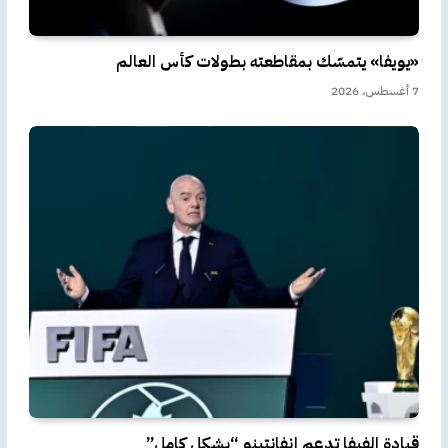
«يويفا» يتمسّك بمقاطعته بطولات كأس العالم
7 أغسطس، 2026
قيادة الفيفا تدعم إنفانتينو “بشكل كامل”