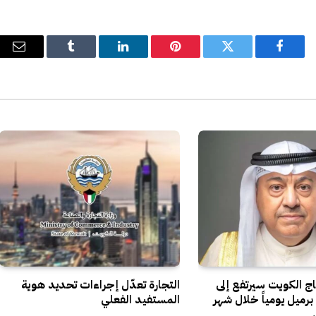
فيسبوك
تويتر
بينتيريست
لينكدإن
Tumblr
البري
الإل
تاج الكويت سيرتفع إلى
التجارة تعدّل إجراءات تحديد هوية
يون برميل يومياً خلال شهر
المستفيد الفعلي