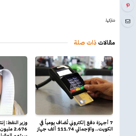
شاركها.
مقالات
ذات صلة
7 أجهزة دفع إلكتروني تُضاف يومياً في
وزير النفط: إن
الكويت.. والإجمالي 111.74 ألف جهاز
2.676 مل
سبتمبر المقبل