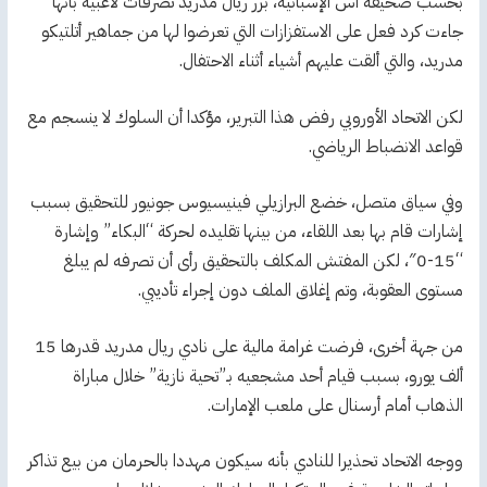
بحسب صحيفة آس الإسبانية، برر ريال مدريد تصرفات لاعبيه بأنها
جاءت كرد فعل على الاستفزازات التي تعرضوا لها من جماهير أتلتيكو
مدريد، والتي ألقت عليهم أشياء أثناء الاحتفال.
لكن الاتحاد الأوروبي رفض هذا التبرير، مؤكدا أن السلوك لا ينسجم مع
قواعد الانضباط الرياضي.
وفي سياق متصل، خضع البرازيلي فينيسيوس جونيور للتحقيق بسبب
إشارات قام بها بعد اللقاء، من بينها تقليده لحركة “البكاء” وإشارة
“15-0″، لكن المفتش المكلف بالتحقيق رأى أن تصرفه لم يبلغ
مستوى العقوبة، وتم إغلاق الملف دون إجراء تأديبي.
من جهة أخرى، فرضت غرامة مالية على نادي ريال مدريد قدرها 15
ألف يورو، بسبب قيام أحد مشجعيه بـ”تحية نازية” خلال مباراة
الذهاب أمام أرسنال على ملعب الإمارات.
ووجه الاتحاد تحذيرا للنادي بأنه سيكون مهددا بالحرمان من بيع تذاكر