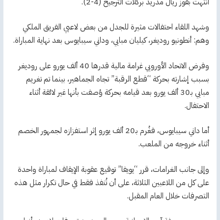
انتهت بفوز ريال مدريد بركلات الترجيح (4-2).
وشهد اللقاء احتفالات مثيرة للجدل من بعض لاعبي الفريق الملكي
وهم: أنطونيو روديغر، كيليان مبابي، وداني سيبايوس بعد نهاية المباراة.
وفرض الاتحاد الأوروبي غرامة مالية قدرها 40 ألف يورو على روديغر
بسبب إشارته بحركة “قطع الرقبة” تجاه الجماهير، بينما تم تغريم
مبابي بـ30 ألف يورو بعد قيامه بحركة وُصفت بأنها غير لائقة أثناء
الاحتفال.
أما داني سيبايوس، فغُرم بـ20 ألف يورو إثر استفزازه لجمهور الخصم
أثناء خروجه من الملعب.
وإلى جانب الغرامات، قرر “يويفا” توقيع عقوبة الإيقاف لمباراة واحدة
على كل من اللاعبين الثلاثة، على أن تُنفذ فقط في حال تكرار مثل هذه
التصرفات خلال العام المقبل.