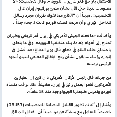
الاحتفال بتراجع قدرات إيران النووية». وقال هيغسيث: «لا
معلومات لدينا حتى الآن بشأن مصير يورانيوم إيران عالي
التخصيب»، مبيناً أن “الكثير مما تقوله طهران مجرد رسائل
للداخل الإيراني وأن مهمة قصف فوردو كانت ناجحة جداً”.
وأضاف: «ما فعله الجيش الأمريكي في إيران أمر تاريخي وطهران
تحتاج إلى أعوام لإعادة بناء منشآتها النووية». وفي ما يتعلق
باجتماع حلف الناتو في لاهاي قال وزير الدفاع: «ما فشل في
إنجازه رؤساء سابقون بشأن رفع الإنفاق الدفاعي للنيتو أنجزه
الرئيس ترمب».
من جهته، قال رئيس الأركان الأمريكي دان كين إن الطيارين
الأمريكيين قاموا بعمل رائع في إيران، مضيفاً: «كنا نراقب منشأة
فوردو وندرس طبيعتها الجيولوجية منذ 15 عاماً».
وأشار إلى أنه تم تطوير القنابل المضادة للتحصينات (GBU57)
خصيصاً للتعامل مع منشأة فوردو، مبيناً أن القنابل الـ6 التي