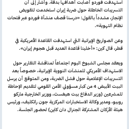
استهدفت فوردو أصابت أهدافها بدقة. وأشار إلى أن
التسريبات الخاطئة حول ضربة إيران استخدمت لتقويض
الإنجاز، مشدداً بالقول: «درسنا قصف منشأة فوردو عبر فتحات
نظام التهوية».
وعن الصواريخ الإيرانية التي استهدفت القاعدة الأمريكية في
قطر، قال كين: «أخلينا قاعدة العديد قبل هجوم إيران».
ويعقد مجلس الشيوخ اليوم اجتماعاً لمناقشة التقارير حول
الاستهداف الأمريكي للمنشآت النووية الإيرانية، خصوصاً بعد
التسريبات الإعلامية حول فشل الضربة، ومن المتوقع أن يرسل
البيت الأبيض 4 من كبار مسؤولي الأمن القومي لتقديم الإحاطة
للمشرعين (وزير الدفاع بيت هيغسث، ووزير الخارجية ماركو
روبيو، ومدير وكالة الاستخبارات المركزية جون راتكليف، ورئيس
هيئة الأركان المشتركة الجنرال دان كاين) لحضور الجلسة.