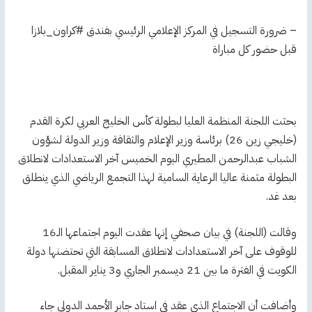
– ضرورة التسجيل في المركز الإعلامي الرئيسي بفندق #كراون_بلازا
قبل حضور كل مباراة
بحثت اللجنة المنظمة العليا لبطولة كأس الخليج العربي لكرة القدم
(خليجي زين 26) برئاسة وزير الإعلام والثقافة وزير الدولة لشؤون
الشباب عبدالرحمن المطيري اليوم الخميس آخر الاستعدادات لانطلاق
البطولة مثمنة عاليا الرعاية السامية لهذا التجمع الرياضي الذي ينطلق
بعد غد.
وقالت (اللجنة) في بيان صحفي إنها عقدت اليوم اجتماعها الـ16
للوقوف على آخر الاستعدادات لانطلاق المسابقة التي تحتضنها دولة
الكويت في الفترة ما بين 21 ديسمبر الجاري و3 يناير المقبل.
وأضافت أن الاجتماع الذي عقد في استاد جابر الأحمد الدولي جاء