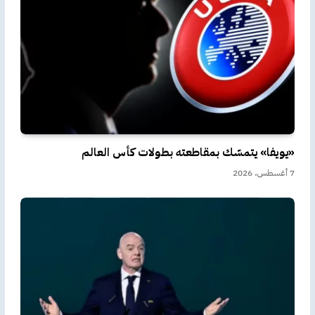
«يويفا» يتمسّك بمقاطعته بطولات كأس العالم
7 أغسطس، 2026