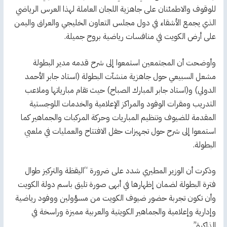
للوقوف والاطمئنان على جاهزية اللجان العاملة لهذا العرس الرياضي
الذي يجمع الأشقاء في دول مجلس التعاون الخليجي والعراق واليمن
على أرض الكويت في منافسات رياضية بروح جميلة.
وأوضحت أن المجتمعين استمعوا إلى شرح قدمه مدير البطولة
مشعل السبيعي حول جاهزية منشآت البطولة (استاد جابر الأحمد
الدولي) و(استاد جابر المبارك الصباح) حيث تقام مبارياتها وملاعب
التدريب ومقرات الوفود والمراكز الإعلامية والخدمات اللوجستية
المقدمة للضيوف وتنظيم المباريات وحركة المركبات والجماهير كما
استمعوا إلى شرح حول تجهيزات حفل الافتتاح والعمليات في ملعبي
البطولة.
وذكرت أن الوزير المطيري شدد على ضرورة “اليقظة والتركيز طوال
فترة البطولة لضمان إظهارها في أبهى صورة تليق باسم دولة الكويت
وأن تكون تجربة حضور ضيوف الكويت من مسؤولين ووفود رياضية
وإدارية وإعلامية والجماهير الكويتية والعربية مميزة وراسخة في
الذاكرة”.