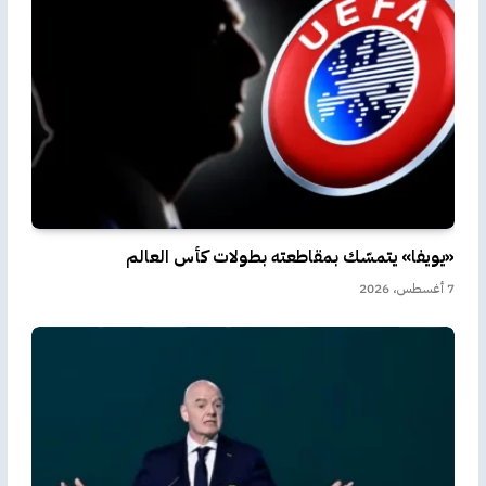
«يويفا» يتمسّك بمقاطعته بطولات كأس العالم
7 أغسطس، 2026