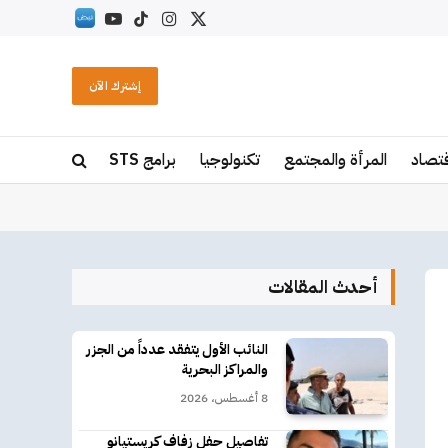
X
الانستغرام
تيكتوك
يوتيوب
RSS
(Twitter)
إشترك الآن
قتصاد
المرأة والمجتمع
تكنولوجيا
برامج STS
أحدث المقالات
النائب الأول يتفقد عدداً من الجزر
والمراكز البحرية
8 أغسطس، 2026
تفاصيل حفل زفاف كريستيانو