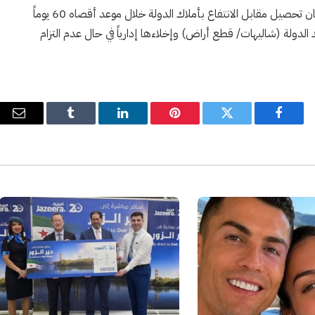
ونصّ القرار على اتخاذ كافة الإجراءات القانونية اللازمة لضمان تحصيل مقابل الانتفاع بأملاك الدولة خلال موعد أقصاه 60 يوماً
اك الدولة (شاليهات/ قطع أراض) وإخلاءها إدارياً في حال عدم التزام
فيسبوك
تويتر
بينتيريست
لينكدإن
Tumblr
البري
الإل