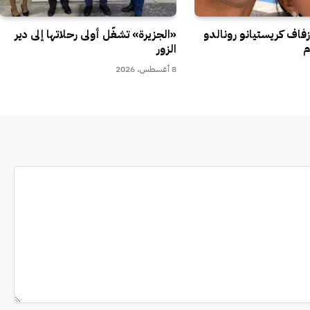
اف كريستيانو رونالدو
«الجزيرة» تشغّل أولى رحلاتها إلى دير
م
الزور
8 أغسطس، 2026