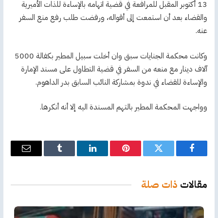
13 أكتوبر المقبل للمرافعة ‏في قضية اتهامه بالإساءة للذات الأميرية
والقضاء بعد أن استمعت إلى أقواله، ورفضت طلب رفع منع السفر
عنه.
وكانت محكمة الجنايات سبق وان أخلت سبيل المطير بكفالة 5000
آلاف دينار مع منعه من السفر في قضية التطاول على مسند الإمارة
والإساءة للقضاء في ندوة بمشاركة النائب السابق بدر الداهوم.
وواجهت المحكمة المطير بالتهم المسندة اليه إلا أنه أنكرها.
فيسبوك
تويتر
بينتيريست
لينكدإن
Tumblr
البريد
الإلكترو
مقالات
ذات صلة