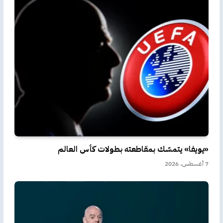
«يويفا» يتمسّك بمقاطعته بطولات كأس العالم
7 أغسطس، 2026