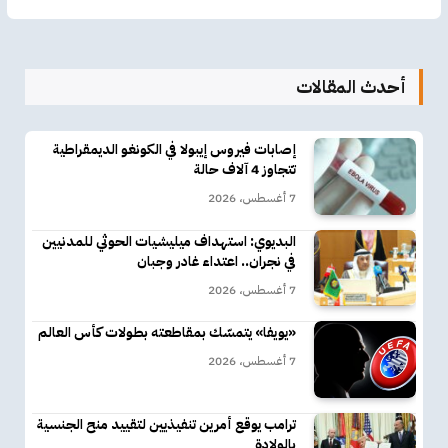
أحدث المقالات
إصابات فيروس إيبولا في الكونغو الديمقراطية
تتجاوز 4 آلاف حالة
7 أغسطس، 2026
البديوي: استهداف ميليشيات الحوثي للمدنيين
في نجران.. اعتداء غادر وجبان
7 أغسطس، 2026
«يويفا» يتمسّك بمقاطعته بطولات كأس العالم
7 أغسطس، 2026
ترامب يوقع أمرين تنفيذيين لتقييد منح الجنسية
بالولادة