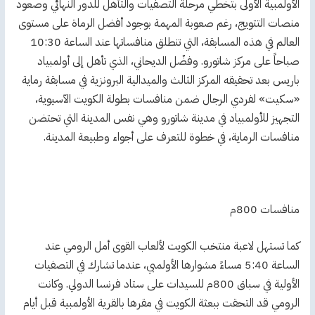
الأولمبية الأولى بتخطي مرحلة التصفيات والتأهل للدور النهائي وصعود
منصات التتويج، رغم صعوبة المهمة بوجود أفضل الرماة على مستوى
العالم في هذه المسابقة، التي تنطلق منافساتها عند الساعة 10:30
صباحاً على مركز شاتورو. وفضّل الديحاني، الذي تأهل إلى أولمبياد
باريس بعد تحقيقه المركز الثالث والميدالية البرونزية في مسابقة رماية
«سكيت» لفردي الرجال ضمن منافسات بطولة الكويت الآسيوية،
التجهيز للأولمبياد في مدينة شاتورو وهي نفس المدينة التي تحتضن
منافسات الرماية، في خطوة للتعرف على أجواء وطبيعة المدينة.
منافسات 800م
كما تستهل لاعبة منتخب الكويت لألعاب القوى أمل الرومي عند
الساعة 5:40 مساءً مشوارها الأولمبي، عندما تشارك في التصفيات
الأولية في سباق 800م للسيدات على ستاد فرنسا الدولي. وكانت
الرومي قد التحقت ببعثة الكويت في مقرها بالقرية الأولمبية قبل أيام