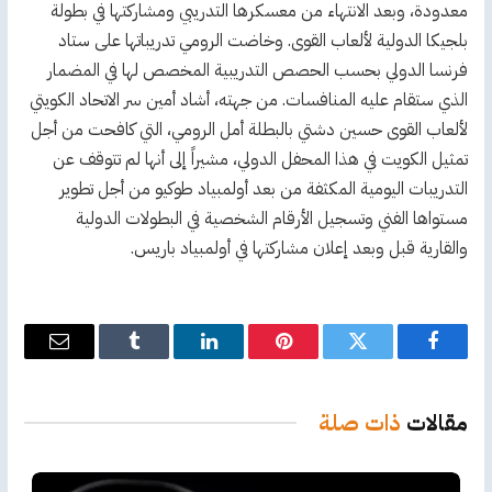
معدودة، وبعد الانتهاء من معسكرها التدريبي ومشاركتها في بطولة
بلجيكا الدولية لألعاب القوى. وخاضت الرومي تدريباتها على ستاد
فرنسا الدولي بحسب الحصص التدريبية المخصص لها في المضمار
الذي ستقام عليه المنافسات. من جهته، أشاد أمين سر الاتحاد الكويتي
لألعاب القوى حسين دشتي بالبطلة أمل الرومي، التي كافحت من أجل
تمثيل الكويت في هذا المحفل الدولي، مشيراً إلى أنها لم تتوقف عن
التدريبات اليومية المكثفة من بعد أولمبياد طوكيو من أجل تطوير
مستواها الفني وتسجيل الأرقام الشخصية في البطولات الدولية
والقارية قبل وبعد إعلان مشاركتها في أولمبياد باريس.
فيسبوك
تويتر
بينتيريست
لينكدإن
Tumblr
البريد
الإلكترو
مقالات
ذات صلة