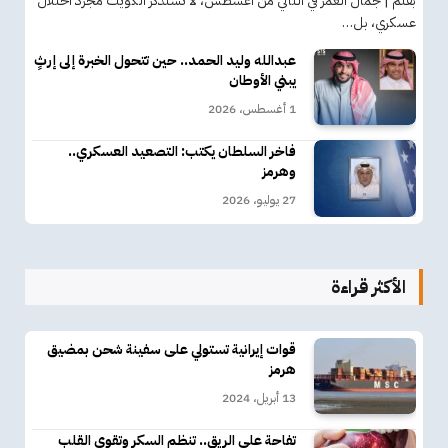
بقلم | جمال العمر في الثاني من أغسطس، لا تستذكر الكويت مجرد احتلال
عسكري، بل…
عبدالله وليد الحمد.. حين تتحول الخبرة إلى إرثٍ
يبني الأوطان
1 أغسطس، 2026
فاخر السلطان يكتب: التصعيد العسكري..
وهرمز
27 يوليو، 2026
الأكثر قراءة
قوات إيرانية تستولي على سفينة شحن بمضيق
هرمز
13 أبريل، 2024
تفاحة على الريق.. تنظم السكر وتقوي القلب