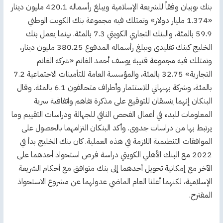
بنك بوبيان وفقاً للشريعة الإسلامية ويبلغ رأسماله 420.1 مليون دينار
«1.374 مليار دولار» وتمتلك فيه مجموعة بنك الكويت الوطني
59.9 بالمئة، والبنك التجاري الكويتي 7.3 بالمئة. بينما يعمل بنك
الخليج كبنك تقليدي ويبلغ رأسماله المدفوع 380.25 مليون دينار،
وتمتلك فيه مجموعة قتيبة يوسف أحمد الغانم «شركة الغانم
التجارية» 32.75 بالمئة، والمؤسسة العامة للتأمينات الاجتماعية 7.2
بالمئة، وشركة بهبهاني للاستثمار وأطراف متحالفون 6.1 بالمئة. وقال
البنكان إنهما ينسقان للتوقيع على مذكرة تفاهم واتفاقية سرية
المعلومات للبدء في أعمال الفحص النافي للجهالة ودراسات التقييم وما
يرتبط بها من دراسات جدوى. وأكد البنكان التزامهما بالحصول على
الموافقات التنظيمية اللازمة في هذه العملية. كان بنك الخليج بدأ في
2022 مع البنك الأهلي الكويتي دراسة فرص استحواذ أحدهما على
الآخر مع إمكانية تحويل أحدهما إلى بنك متوافق مع أحكام الشريعة
الإسلامية، لكنهما أعلنا العام الماضي عدولهما عن مشروع الاستحواذ
المقترح.