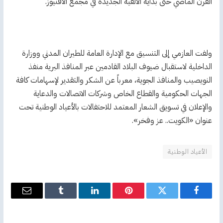
القرن الماضي حتى بداية الألفية الجديدة في ‏مجمع الأفنيوز.‏ ‏
ولفت العازمي إلى التنسيق مع الإدارة العامة للطيران المدني ووزارة
‏الداخلية لاستقبال ضيوف البلاد القادمين عبر المنافذ البرية منفذ
النويصيب والمنافذ الجوية، معرباً عن الشكر والتقدير لإسهامات كافة
الجهات ‏الحكومية والقطاع الخاص وشركات الاتصالات والدعاية
والإعلان في تسويق الشعار المعتمد ‏للاحتفالات بالأعياد الوطنية تحت
عنوان «الكويت.. عز وفخر».
الأعياد الوطنية
فيسبوك
تويتر
بينتيريست
لينكدإن
Tumblr
البريد
الإلكترو