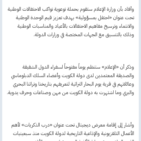
وأفاد بأن وزارة الإعلام ستقوم بحملة توعوية تواكب الاحتفالات الوطنية
تحت عنوان «احتفل ‏بمسؤولية» بهدف تعزيز قيم الوحدة الوطنية
والانتماء وترسيخ مفاهيم الاحتفالات بالأعياد ‏والمناسبات الوطنية
وذلك بالتنسيق مع الجهات المختصة في وزارات الدولة.
وذكر أن «الإعلام» ستنظم يوماً مفتوحاً لسفراء الدول الشقيقة
والصديقة المعتمدين لدى ‏دولة الكويت وأعضاء السلك الدبلوماسي
وعائلاتهم في قرية يوم البحار التراثية لتعريفهم بتاريخنا ‏وتراثنا البحري
والبري وما اشتهرت به دولة الكويت من مهن وصناعات وحرف يدوية.
وأشار إلى إقامة معرض ديجيتال تحت عنوان «درب الذكريات» لأهم
الأعمال التلفزيونية ‏والإذاعية التاريخية لدولة الكويت منذ سبعينيات